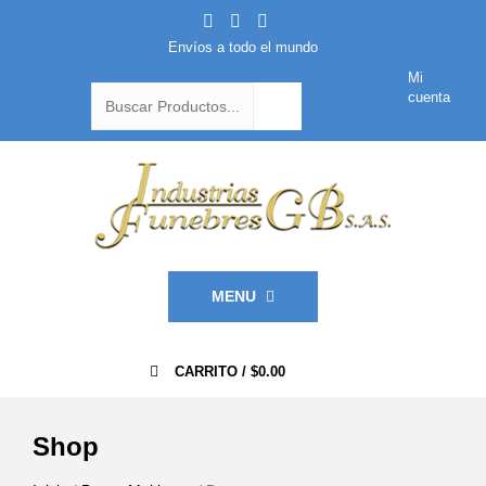
Envíos a todo el mundo
Mi
cuenta
MENU
0
CARRITO /
$
0.00
Shop