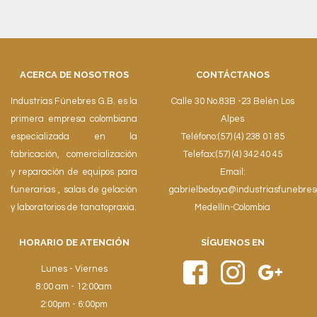
ACERCA DE NOSOTROS
CONTÁCTANOS
Industrias Fúnebres G.B. es la
Calle 30 No.83B -23 Belén Los
primera empresa colombiana
Alpes
especializada en la
Teléfono:(57) (4) 238 01 85
fabricación, comercialización
Telefax:(57) (4) 342 40 45
y reparación de equipos para
Email:
funerarias , salas de gelación
gabrielbedoya@industriasfunebre
y laboratorios de tanatopraxia.
Medellín-Colombia
HORARIO DE ATENCIÓN
SÍGUENOS EN
Lunes - Viernes
8:00 am - 12:00am
2:00pm - 6:00pm