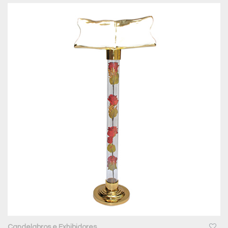
QUICKVIEW
Candelabros e Exhibidores