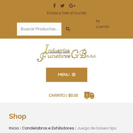
Envíos a todo el mundo
Mi
cuenta
MENU
0
CARRITO /
$
0.00
Shop
Inicio
/
Candelabros e Exhibidores
/ Juego de bases tipo