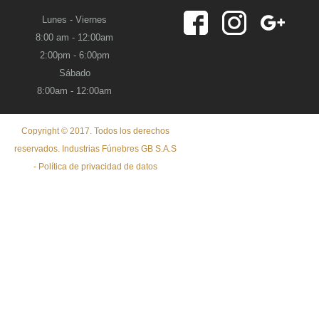
Lunes - Viernes
8:00 am - 12:00am
2:00pm - 6:00pm
Sábado
8:00am - 12:00am
Copyright © 2017. Todos los derechos
reservados. Industrias Fúnebres GB S.A.S
- Política de privacidad de datos