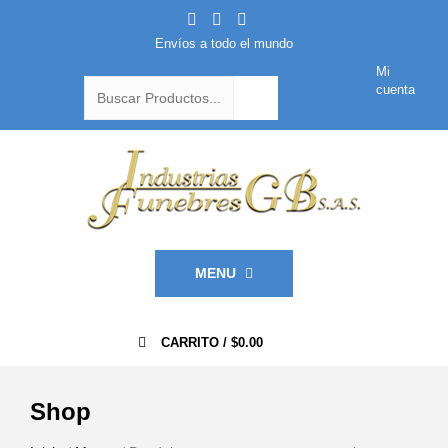
Envíos a todo el mundo
Mi
cuenta
MENU
0
CARRITO /
$
0.00
Shop