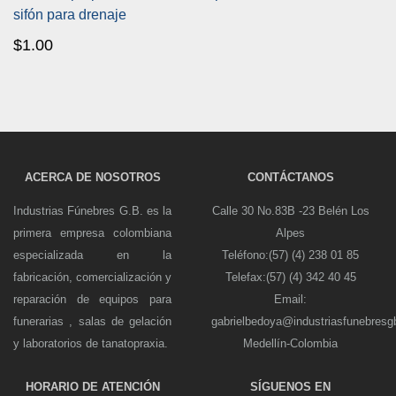
sifón para drenaje
$
1.00
ACERCA DE NOSOTROS
CONTÁCTANOS
Industrias Fúnebres G.B. es la
Calle 30 No.83B -23 Belén Los
primera empresa colombiana
Alpes
especializada en la
Teléfono:(57) (4) 238 01 85
fabricación, comercialización y
Telefax:(57) (4) 342 40 45
reparación de equipos para
Email:
funerarias , salas de gelación
gabrielbedoya@industriasfunebres
y laboratorios de tanatopraxia.
Medellín-Colombia
HORARIO DE ATENCIÓN
SÍGUENOS EN