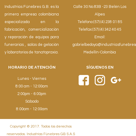
Industrias Fúnebres G.B. es la
Calle 30 No.83B -23 Belén Los
primera empresa colombiana
Alpes
especializada en la
Teléfono:(57) (4) 238 01 85
fabricación, comercialización
Telefax:(57) (4) 342 40 45
y reparación de equipos para
Email:
funerarias , salas de gelación
gabrielbedoya@industriasfunebre
y laboratorios de tanatopraxia.
Medellín-Colombia
HORARIO DE ATENCIÓN
SÍGUENOS EN
Lunes - Viernes
8:00 am - 12:00am
2:00pm - 6:00pm
Sábado
8:00am - 12:00am
Copyright © 2017. Todos los derechos
reservados. Industrias Fúnebres GB S.A.S