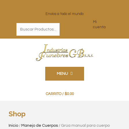
Envíos a todo el mundo
Mi
cuenta
MENU
0
CARRITO /
$
0.00
Shop
Inicio
/
Manejo de Cuerpos
/ Grúa manual para cuerpo