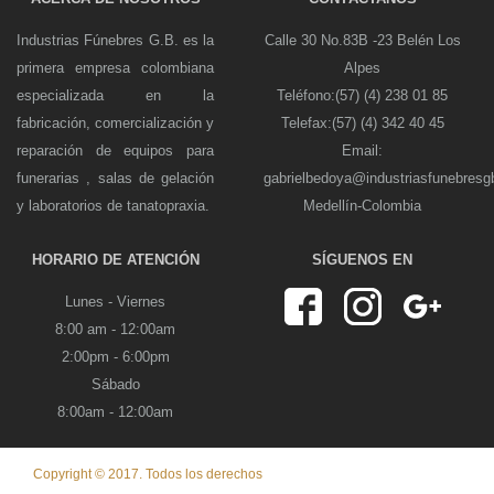
Industrias Fúnebres G.B. es la
Calle 30 No.83B -23 Belén Los
primera empresa colombiana
Alpes
especializada en la
Teléfono:(57) (4) 238 01 85
fabricación, comercialización y
Telefax:(57) (4) 342 40 45
reparación de equipos para
Email:
funerarias , salas de gelación
gabrielbedoya@industriasfunebres
y laboratorios de tanatopraxia.
Medellín-Colombia
HORARIO DE ATENCIÓN
SÍGUENOS EN
Lunes - Viernes
8:00 am - 12:00am
2:00pm - 6:00pm
Sábado
8:00am - 12:00am
Copyright © 2017. Todos los derechos