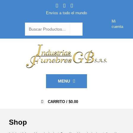
Envíos a todo el mundo
Mi
cuenta
MENU
0
CARRITO /
$
0.00
Shop