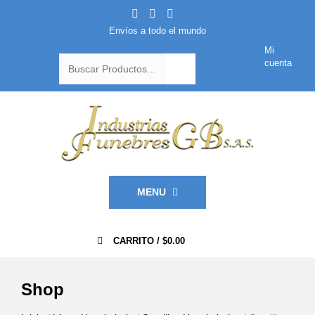
Envíos a todo el mundo
Mi
cuenta
MENU
0
CARRITO /
$
0.00
Shop