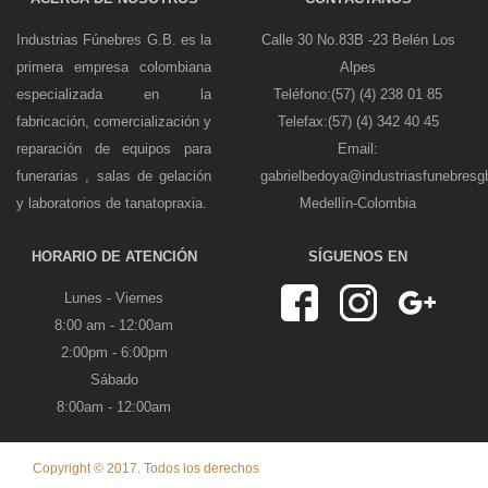
Industrias Fúnebres G.B. es la
Calle 30 No.83B -23 Belén Los
primera empresa colombiana
Alpes
especializada en la
Teléfono:(57) (4) 238 01 85
fabricación, comercialización y
Telefax:(57) (4) 342 40 45
reparación de equipos para
Email:
funerarias , salas de gelación
gabrielbedoya@industriasfunebres
y laboratorios de tanatopraxia.
Medellín-Colombia
HORARIO DE ATENCIÓN
SÍGUENOS EN
Lunes - Viernes
8:00 am - 12:00am
2:00pm - 6:00pm
Sábado
8:00am - 12:00am
Copyright © 2017. Todos los derechos