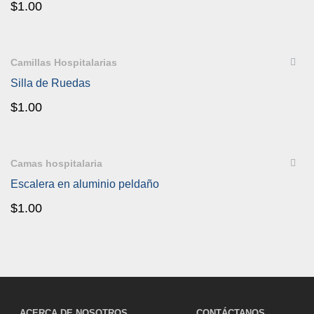
$
1.00
QUICKVIEW
Camillas Hospitalarias
Silla de Ruedas
$
1.00
QUICKVIEW
Camas hospitalaria
Escalera en aluminio peldaño
$
1.00
ACERCA DE NOSOTROS
CONTÁCTANOS