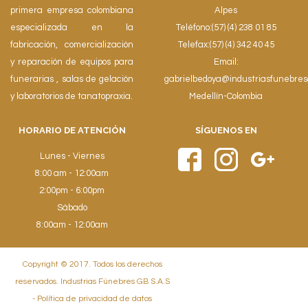
primera empresa colombiana
Alpes
especializada en la
Teléfono:(57) (4) 238 01 85
fabricación, comercialización
Telefax:(57) (4) 342 40 45
y reparación de equipos para
Email:
funerarias , salas de gelación
gabrielbedoya@industriasfunebre
y laboratorios de tanatopraxia.
Medellín-Colombia
HORARIO DE ATENCIÓN
SÍGUENOS EN
Lunes - Viernes
8:00 am - 12:00am
2:00pm - 6:00pm
Sábado
8:00am - 12:00am
Copyright © 2017. Todos los derechos
reservados. Industrias Fúnebres GB S.A.S
- Política de privacidad de datos