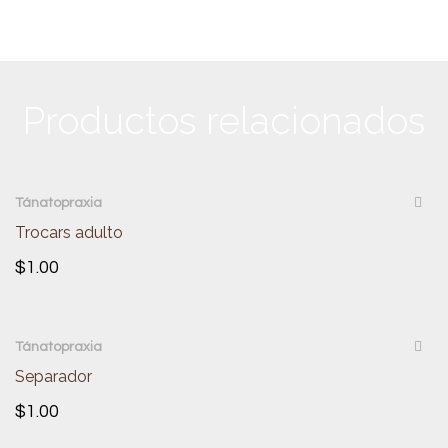
Productos relacionados
QUICKVIEW
Tánatopraxia
Trocars adulto
$
1.00
QUICKVIEW
Tánatopraxia
Separador
$
1.00