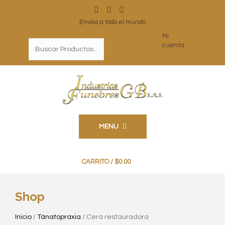
Envíos a todo el mundo
Mi
cuenta
MENU
0
CARRITO /
$
0.00
Shop
Inicio
/
Tánatopraxia
/ Cera restauradora