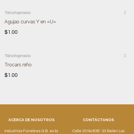
QUICKVIEW
Tánatopraxia
Agujas curvas Y en «U»
$
1.00
QUICKVIEW
Tánatopraxia
Trocars niño
$
1.00
ACERCA DE NOSOTROS
CONTÁCTANOS
Industrias Fúnebres G.B. es la
Calle 30 No.83B -23 Belén Los