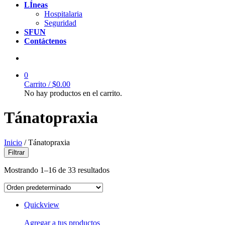
LÍneas
Hospitalaria
Seguridad
SFUN
Contáctenos
0
Carrito /
$
0.00
No hay productos en el carrito.
Tánatopraxia
Inicio
/ Tánatopraxia
Filtrar
Mostrando 1–16 de 33 resultados
Quickview
Agregar a tus productos