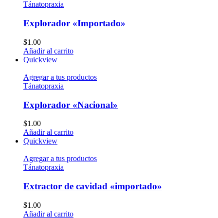
Tánatopraxia
Explorador «Importado»
$
1.00
Añadir al carrito
Quickview
Agregar a tus productos
Tánatopraxia
Explorador «Nacional»
$
1.00
Añadir al carrito
Quickview
Agregar a tus productos
Tánatopraxia
Extractor de cavidad «importado»
$
1.00
Añadir al carrito