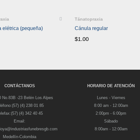
CKVIEW
QUICKVIEW
axia
Tánatopraxia
a elétrica (pequeña)
Cánula regular
$
1.00
CONTÁCTANOS
HORARIO DE ATENCIÓN
0 No.83B -23 Belén Los Alpes
Lunes - Viernes
léfono:(57) (4) 238 01 85
8:00 am - 12:00am
elefax:(57) (4) 342 40 45
2:00pm - 6:00pm
Email:
Sábado
doya@industriasfunebresgb.com
8:00am - 12:00am
Medellín-Colombia