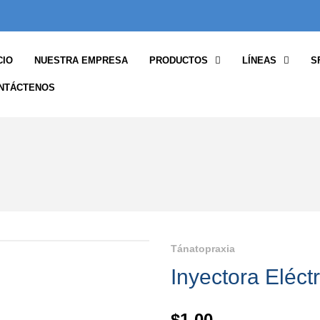
CIO
NUESTRA EMPRESA
PRODUCTOS
LÍNEAS
S
NTÁCTENOS
Tánatopraxia
Inyectora Eléct
$
1.00