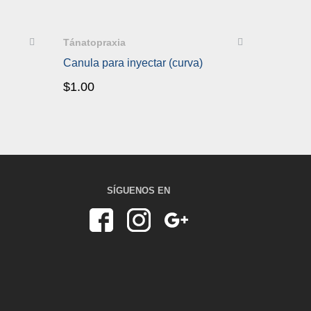
QUICKVIEW
Tánatopraxia
Canula para inyectar (curva)
$
1.00
SÍGUENOS EN