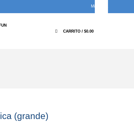
Mi cuenta
FUN
0
CARRITO /
$
0.00
rica (grande)