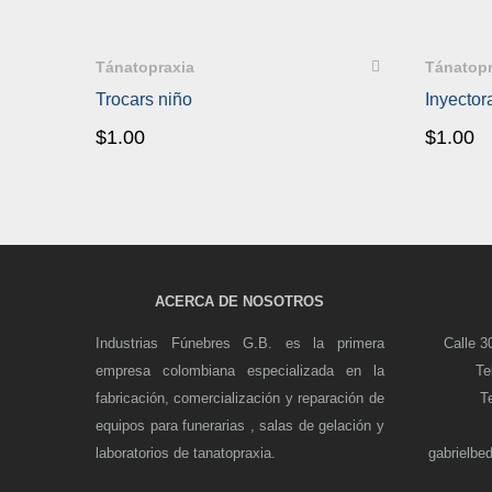
QUICKVIEW
QUI
Tánatopraxia
Tánatopr
Trocars niño
Inyector
$
1.00
$
1.00
ACERCA DE NOSOTROS
Industrias Fúnebres G.B. es la primera
Calle 3
empresa colombiana especializada en la
Te
fabricación, comercialización y reparación de
T
equipos para funerarias , salas de gelación y
laboratorios de tanatopraxia.
gabrielbe