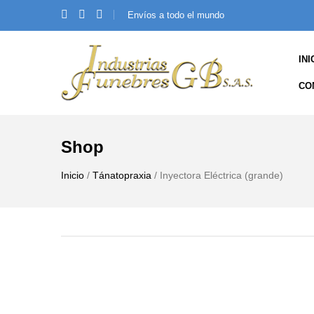
Envíos a todo el mundo
INI
CO
Shop
Inicio
/
Tánatopraxia
/ Inyectora Eléctrica (grande)