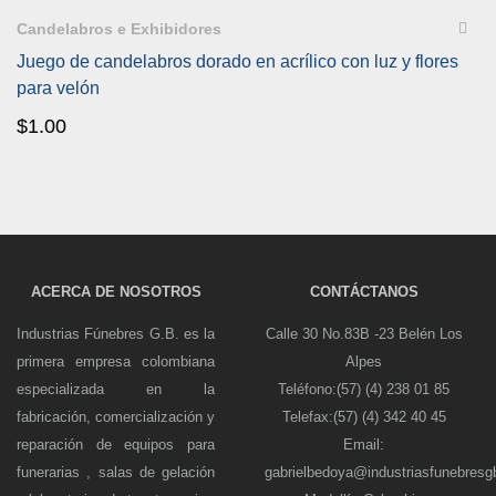
Candelabros e Exhibidores
Juego de candelabros dorado en acrílico con luz y flores
para velón
$
1.00
ACERCA DE NOSOTROS
CONTÁCTANOS
Industrias Fúnebres G.B. es la
Calle 30 No.83B -23 Belén Los
primera empresa colombiana
Alpes
especializada en la
Teléfono:(57) (4) 238 01 85
fabricación, comercialización y
Telefax:(57) (4) 342 40 45
reparación de equipos para
Email:
funerarias , salas de gelación
gabrielbedoya@industriasfunebres