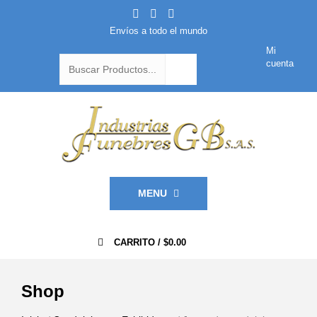
Envíos a todo el mundo
Mi
cuenta
MENU
0
CARRITO /
$
0.00
Shop