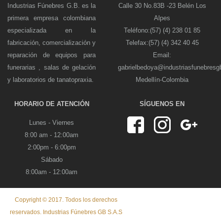
Industrias Fúnebres G.B. es la
Calle 30 No.83B -23 Belén Los
primera empresa colombiana
Alpes
especializada en la
Teléfono:(57) (4) 238 01 85
fabricación, comercialización y
Telefax:(57) (4) 342 40 45
reparación de equipos para
Email:
funerarias , salas de gelación
gabrielbedoya@industriasfunebres
y laboratorios de tanatopraxia.
Medellín-Colombia
HORARIO DE ATENCIÓN
SÍGUENOS EN
Lunes - Viernes
8:00 am - 12:00am
2:00pm - 6:00pm
Sábado
8:00am - 12:00am
Copyright © 2017. Todos los derechos
reservados. Industrias Fúnebres GB S.A.S