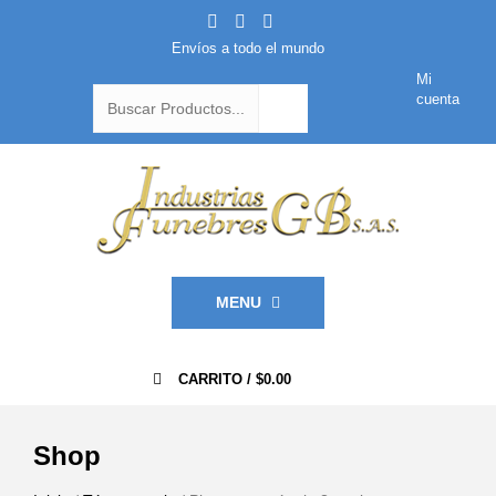
Envíos a todo el mundo
Mi
cuenta
MENU
0
CARRITO /
$
0.00
Shop