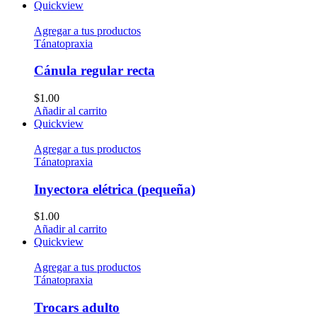
Quickview
Agregar a tus productos
Tánatopraxia
Cánula regular recta
$
1.00
Añadir al carrito
Quickview
Agregar a tus productos
Tánatopraxia
Inyectora elétrica (pequeña)
$
1.00
Añadir al carrito
Quickview
Agregar a tus productos
Tánatopraxia
Trocars adulto