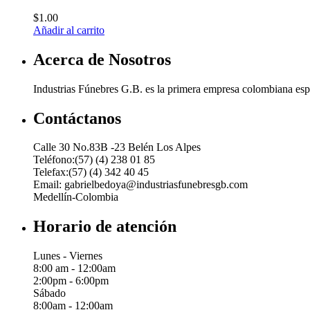
$
1.00
Añadir al carrito
Acerca de Nosotros
Industrias Fúnebres G.B. es la primera empresa colombiana espec
Contáctanos
Calle 30 No.83B -23 Belén Los Alpes
Teléfono:(57) (4) 238 01 85
Telefax:(57) (4) 342 40 45
Email: gabrielbedoya@industriasfunebresgb.com
Medellín-Colombia
Horario de atención
Lunes - Viernes
8:00 am - 12:00am
2:00pm - 6:00pm
Sábado
8:00am - 12:00am